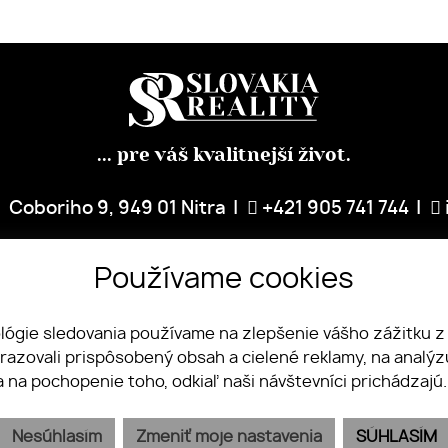
... pre váš kvalitnejší život.
Coboriho 9, 949 01 Nitra
+421 905 741 744
PREDAJTE S NAMI
NÁŠ TÍM
REFERENCIE
SLUŽBY
BLOG
KO
Používame cookies
ológie sledovania používame na zlepšenie vášho zážitku z
brazovali prispôsobený obsah a cielené reklamy, na analý
a na pochopenie toho, odkiaľ naši návštevníci prichádzajú
Nesúhlasím
Zmeniť moje nastavenia
SÚHLASÍM
webex.digital
-
REALVIA.sk