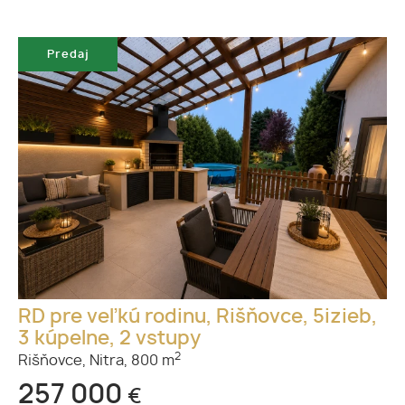
Predaj
RD pre veľkú rodinu, Rišňovce, 5izieb,
3 kúpelne, 2 vstupy
2
Rišňovce,
Nitra,
800 m
257 000
€