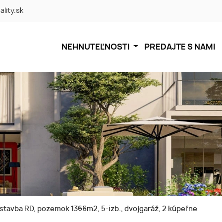
ality.sk
NEHNUTEĽNOSTI
PREDAJTE S NAMI
tavba RD, pozemok 1366m2, 5-izb., dvojgaráž, 2 kúpeľne