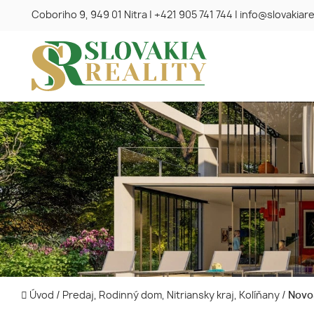
Coboriho 9, 949 01 Nitra
|
+421 905 741 744
|
info@slovakiare
Úvod
/
Predaj, Rodinný dom, Nitriansky kraj, Kolíňany
/
Novos