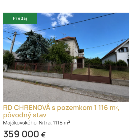
Predaj
RD CHRENOVÁ s pozemkom 1 116 m²,
pôvodný stav
2
Majákovského,
Nitra,
1116 m
359 000
€