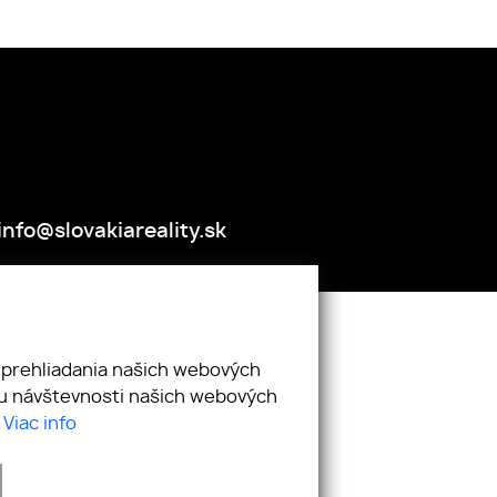
info@slovakiareality.sk
NTAKT
GDPR
COOKIES
 prehliadania našich webových
zu návštevnosti našich webových
.
Viac info