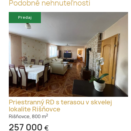
Podobné nehnuteľnosti
Predaj
Priestranný RD s terasou v skvelej
lokalite Rišňovce
2
Rišňovce,
800 m
257 000
€