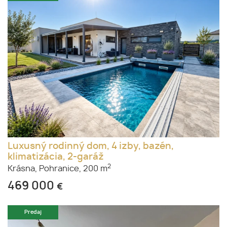
Luxusný rodinný dom, 4 izby, bazén,
klimatizácia, 2-garáž
2
Krásna,
Pohranice,
200 m
469 000
€
Predaj