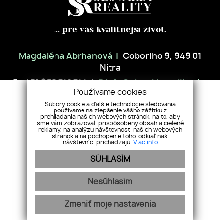
... pre váš kvalitnejší život.
Magdaléna Abrhanová
Coboriho 9, 949 01
Nitra
+421 905 741 744
info@slovakiareality.sk
Používame cookies
Súbory cookie a ďalšie technológie sledovania
ÚVOD
NEHNUTEĽNOSTI
PREDAJTE S NAMI
NÁŠ TÍM
používame na zlepšenie vášho zážitku z
prehliadania našich webových stránok, na to, aby
REFERENCIE
SLUŽBY
BLOG
KONTAKT
GDPR
COOKIES
sme vám zobrazovali prispôsobený obsah a cielené
reklamy, na analýzu návštevnosti našich webových
stránok a na pochopenie toho, odkiaľ naši
návštevníci prichádzajú.
Viac info
SÚHLASÍM
Nesúhlasím
Zmeniť moje nastavenia
webex.digital
-
REALVIA.sk