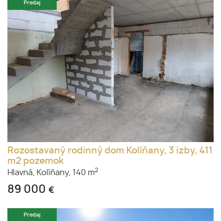
Predaj
Rozostavaný rodinný dom Kolíňany, 3 izby, 411
m2 pozemok
2
Hlavná,
Kolíňany,
140 m
89 000
€
Predaj