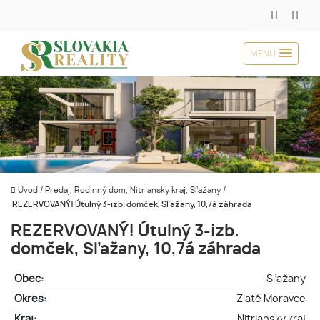
MENU
Úvod
/
Predaj, Rodinný dom, Nitriansky kraj, Sľažany
/
REZERVOVANÝ! Útulný 3-izb. domček, Sľažany, 10,7á záhrada
REZERVOVANÝ! Útulný 3-izb.
domček, Sľažany, 10,7á záhrada
Obec:
Sľažany
Okres:
Zlaté Moravce
Kraj:
Nitriansky kraj