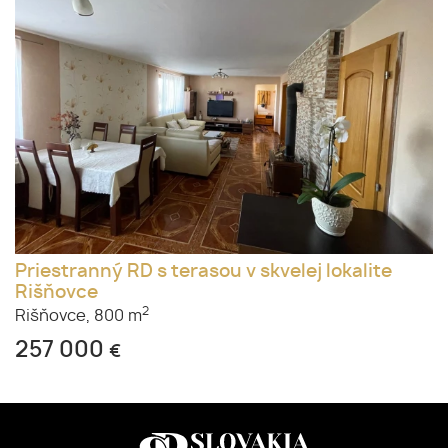
Priestranný RD s terasou v skvelej lokalite
Rišňovce
2
Rišňovce,
800 m
257 000
€