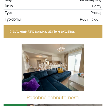
Druh:
Domy
Typ:
Predaj
Typ domu:
Rodinný dom
Ľutujeme, táto ponuka, už nie je aktuálna.
Podobné nehnuteľnosti