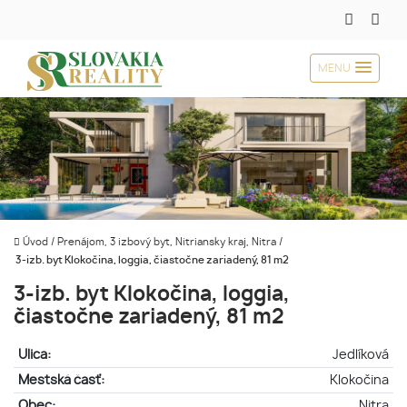
MENU
Úvod
/
Prenájom, 3 izbový byt, Nitriansky kraj, Nitra
/
3-izb. byt Klokočina, loggia, čiastočne zariadený, 81 m2
3-izb. byt Klokočina, loggia,
čiastočne zariadený, 81 m2
Ulica:
Jedlíková
Mestská časť:
Klokočina
Obec:
Nitra