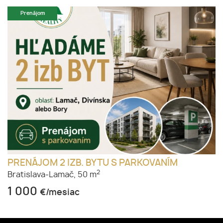
Prenájom
PRENÁJOM 2 IZB. BYTU S PARKOVANÍM
2
Bratislava-Lamač,
50 m
1 000
€/mesiac