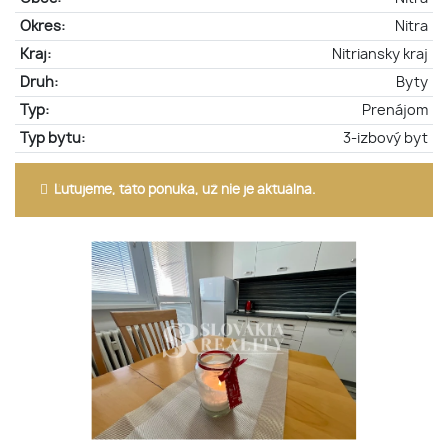
Okres:
Nitra
Kraj:
Nitriansky kraj
Druh:
Byty
Typ:
Prenájom
Typ bytu:
3-izbový byt
Ľutujeme, táto ponuka, už nie je aktuálna.