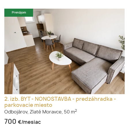
Prenájom
2. izb. BYT - NONOSTAVBA - predzáhradka -
parkovacie miesto
2
Odbojárov,
Zlaté Moravce,
50 m
700
€/mesiac