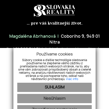
... pre váš kvalitnejší život.
Magdaléna Abrhanová
Coboriho 9, 949 01
Nitra
+421 905 741 744
info@slovakiareality.sk
Používame cookies
Súbory cookie a ďalšie technológie sledovania
ÚVOD
NEHNUTEĽNOSTI
PREDAJTE S NAMI
NÁŠ TÍM
používame na zlepšenie vášho zážitku z
prehliadania našich webových stránok, na to, aby
REFERENCIE
SLUŽBY
BLOG
KONTAKT
GDPR
COOKIES
sme vám zobrazovali prispôsobený obsah a cielené
reklamy, na analýzu návštevnosti našich webových
stránok a na pochopenie toho, odkiaľ naši
návštevníci prichádzajú.
Viac info
SÚHLASÍM
Nesúhlasím