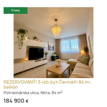
Predaj
REZERVOVANÝ! 3-izb.byt Čermáň! 84 m²,
balkón
2
Potravinárska ulica,
Nitra,
84 m
184 900
€