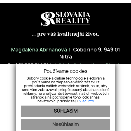
... pre váš kvalitnejší život.
Magdaléna Abrhanová
Coboriho 9, 949 01
Nitra
+421 905 741 744
info@slovakiareality.sk
Používame cookies
Súbory cookie a ďalšie technológie sledovania
ÚVOD
NEHNUTEĽNOSTI
PREDAJTE S NAMI
NÁŠ TÍM
používame na zlepšenie vášho zážitku z
prehliadania našich webových stránok, na to, aby
REFERENCIE
SLUŽBY
BLOG
KONTAKT
GDPR
COOKIES
sme vám zobrazovali prispôsobený obsah a cielené
reklamy, na analýzu návštevnosti našich webových
stránok a na pochopenie toho, odkiaľ naši
návštevníci prichádzajú.
Viac info
SÚHLASÍM
Nesúhlasím