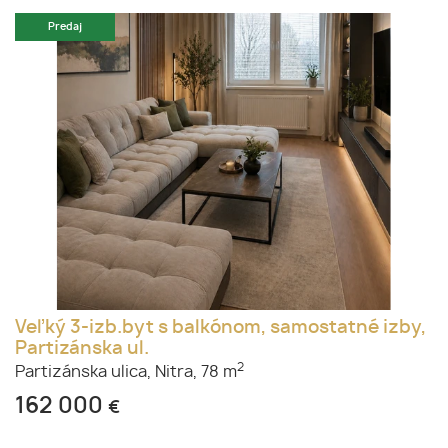
Predaj
Veľký 3-izb.byt s balkónom, samostatné izby,
Partizánska ul.
2
Partizánska ulica,
Nitra,
78 m
162 000
€