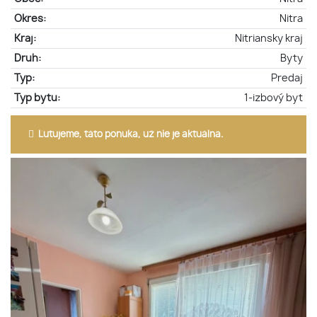
Okres:
Nitra
Kraj:
Nitriansky kraj
Druh:
Byty
Typ:
Predaj
Typ bytu:
1-izbový byt
Ľutujeme, táto ponuka, už nie je aktuálna.