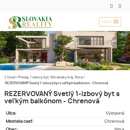
MENU
Úvod
/
Predaj, 1 izbový byt, Nitriansky kraj, Nitra
/
REZERVOVANÝ Svetlý 1-izbový byt s veľkým balkónom - Chrenová
REZERVOVANÝ Svetlý 1-izbový byt s
veľkým balkónom - Chrenová
Ulica:
Výstavná
Mestská časť:
Chrenová
Obec:
Nitra