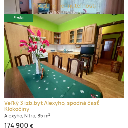
Podobné nehnuteľnosti
Predaj
Veľký 3 izb.byt Alexyho, spodná časť
Klokočiny
2
Alexyho,
Nitra,
85 m
174 900
€