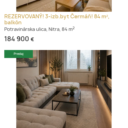
REZERVOVANÝ! 3-izb.byt Čermáň! 84 m²,
balkón
2
Potravinárska ulica,
Nitra,
84 m
184 900
€
Predaj