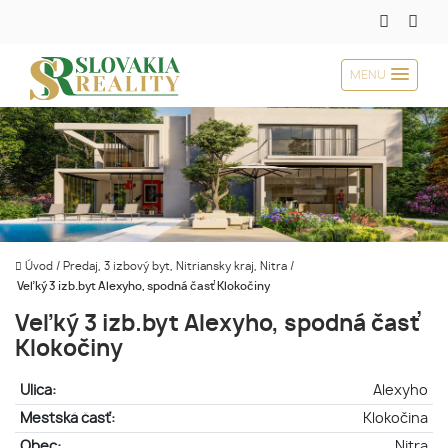
MENU
Úvod
/
Predaj, 3 izbový byt, Nitriansky kraj, Nitra
/
Veľký 3 izb.byt Alexyho, spodná časť Klokočiny
Veľký 3 izb.byt Alexyho, spodná časť
Klokočiny
Ulica:
Alexyho
Mestská časť:
Klokočina
Obec:
Nitra