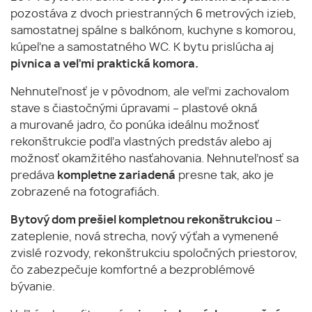
pozostáva z dvoch priestranných 6 metrových izieb,
samostatnej spálne s balkónom, kuchyne s komorou,
kúpeľne a samostatného WC. K bytu prislúcha aj
pivnica a veľmi praktická komora.
Nehnuteľnosť je v pôvodnom, ale veľmi zachovalom
stave s čiastočnými úpravami – plastové okná
a murované jadro, čo ponúka ideálnu možnosť
rekonštrukcie podľa vlastných predstáv alebo aj
možnosť okamžitého nasťahovania. Nehnuteľnosť sa
predáva
kompletne zariadená
presne tak, ako je
zobrazené na fotografiách.
Bytový dom prešiel kompletnou rekonštrukciou
–
zateplenie, nová strecha, nový výťah a vymenené
zvislé rozvody, rekonštrukciu spoločných priestorov,
čo zabezpečuje komfortné a bezproblémové
bývanie.