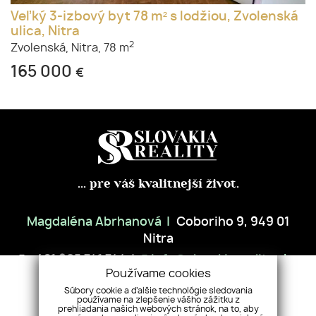
Veľký 3-izbový byt 78 m² s lodžiou, Zvolenská
ulica, Nitra
2
Zvolenská,
Nitra,
78 m
165 000
€
... pre váš kvalitnejší život.
Magdaléna Abrhanová
Coboriho 9, 949 01
Nitra
+421 905 741 744
info@slovakiareality.sk
Používame cookies
Súbory cookie a ďalšie technológie sledovania
ÚVOD
NEHNUTEĽNOSTI
PREDAJTE S NAMI
NÁŠ TÍM
používame na zlepšenie vášho zážitku z
prehliadania našich webových stránok, na to, aby
REFERENCIE
SLUŽBY
BLOG
KONTAKT
GDPR
COOKIES