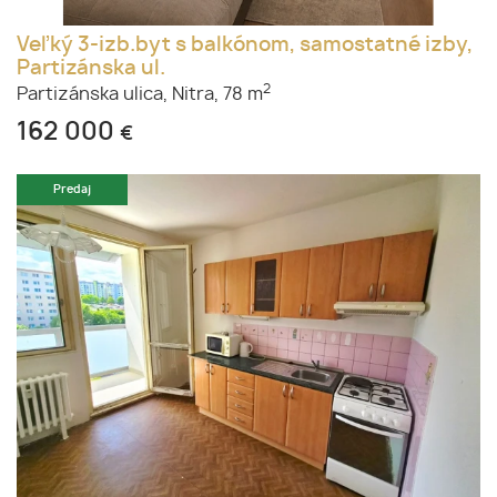
Veľký 3-izb.byt s balkónom, samostatné izby,
Partizánska ul.
2
Partizánska ulica,
Nitra,
78 m
162 000
€
Predaj