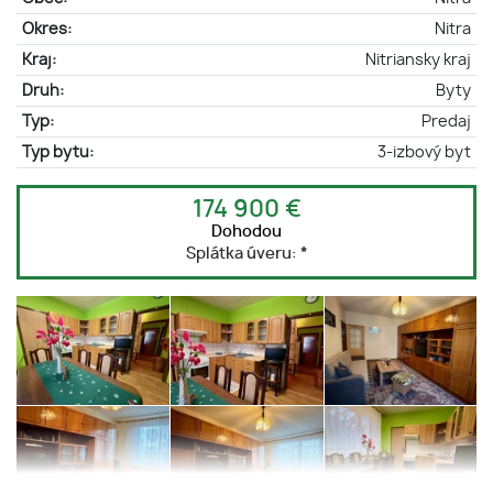
Okres:
Nitra
Kraj:
Nitriansky kraj
Druh:
Byty
Typ:
Predaj
Typ bytu:
3-izbový byt
174 900 €
Dohodou
Splátka úveru:
*