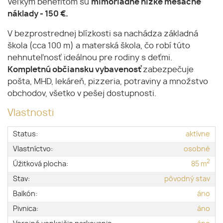
Veľkým benefitom sú
mimoriadne nízke mesačné
náklady - 150 €.
V bezprostrednej blízkosti sa nachádza základná
škola (cca 100 m) a materská škola, čo robí túto
nehnuteľnosť ideálnou pre rodiny s deťmi.
Kompletnú občiansku vybavenosť
zabezpečuje
pošta, MHD, lekáreň, pizzeria, potraviny a množstvo
obchodov, všetko v pešej dostupnosti.
Vlastnosti
Status:
aktívne
Vlastníctvo:
osobné
2
Úžitková plocha:
85 m
Stav:
pôvodný stav
Balkón:
áno
Pivnica:
áno