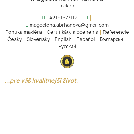
maklér
+421915771120
magdalena.abrhanova@gmail.com
Ponuka makléra
Certifikáty a ocenenia
Referencie
Česky
Slovensky
English
Español
Български
Pусский
...pre váš kvalitnejší život.