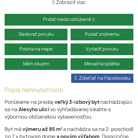
Zobraziť viac
Pridať medzi obľúbené
Sledovať ponuku
Poslať známemu
Poloha na mape
Vytlačiť ponuku
Mám záujem
Mesačná splátka
Zdieľať na Facebooku
Popis nehnuteľnosti
Ponúkame na predaj
veľký 3-izbový byt
nachádzajúci
sa na
Alexyho ulici
vo vyhľadávanej lokalite s
výbornou občianskou vybavenosťou.
Byt má
výmeru až 85 m²
a nachádza sa na 2. poschodí
zo 7 v bytovom dome
s novým výťahom
. Dispozične