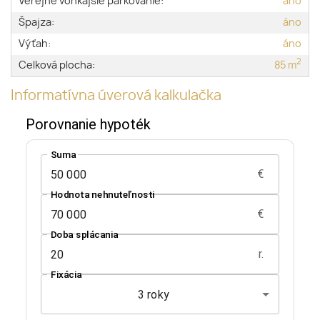
Verejné vonkajšie parkovanie:
áno
Špajza:
áno
Výťah:
áno
2
Celková plocha:
85 m
Informatívna úverová kalkulačka