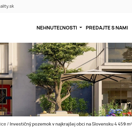
ality.sk
NEHNUTEĽNOSTI
PREDAJTE S NAMI
rice
/
Investičný pozemok v najkrajšej obci na Slovensku 4 459 m²