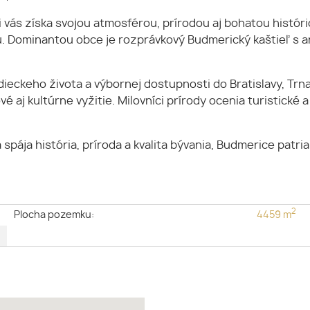
i vás získa svojou atmosférou, prírodou aj bohatou histór
 Dominantou obce je rozprávkový Budmerický kaštieľ s an
ieckeho života a výbornej dostupnosti do Bratislavy, Trn
é aj kultúrne vyžitie. Milovníci prírody ocenia turistické a
spája história, príroda a kvalita bývania, Budmerice patri
2
e
Plocha pozemku:
4459 m
é