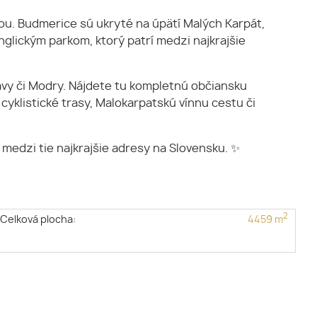
iou. Budmerice sú ukryté na úpätí Malých Karpát,
glickým parkom, ktorý patrí medzi najkrajšie
avy či Modry. Nájdete tu kompletnú občiansku
 cyklistické trasy, Malokarpatskú vínnu cestu či
a medzi tie najkrajšie adresy na Slovensku. ✨
2
Celková plocha:
4459 m