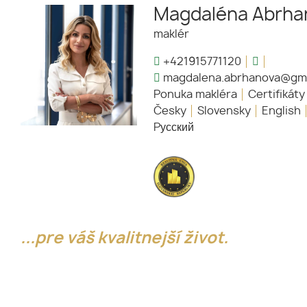
Magdaléna Abrha
maklér
+421915771120
magdalena.abrhanova@gma
Ponuka makléra
Certifikáty
Česky
Slovensky
English
Pусский
...pre váš kvalitnejší život.