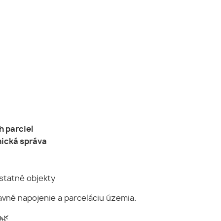
 parciel
nická správa
ostatné objekty
avné napojenie a parceláciu územia.
u
🌿