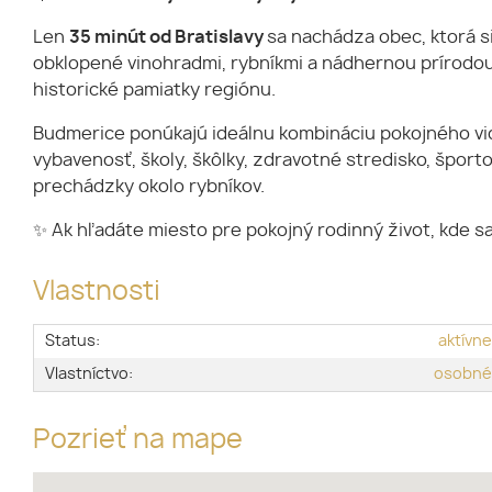
Len
35 minút od Bratislavy
sa nachádza obec, ktorá s
obklopené vinohradmi, rybníkmi a nádhernou prírodou.
historické pamiatky regiónu.
Budmerice ponúkajú ideálnu kombináciu pokojného vid
vybavenosť, školy, škôlky, zdravotné stredisko, športov
prechádzky okolo rybníkov.
✨ Ak hľadáte miesto pre pokojný rodinný život, kde sa 
Vlastnosti
Status:
aktívn
Vlastníctvo:
osobn
Pozrieť na mape