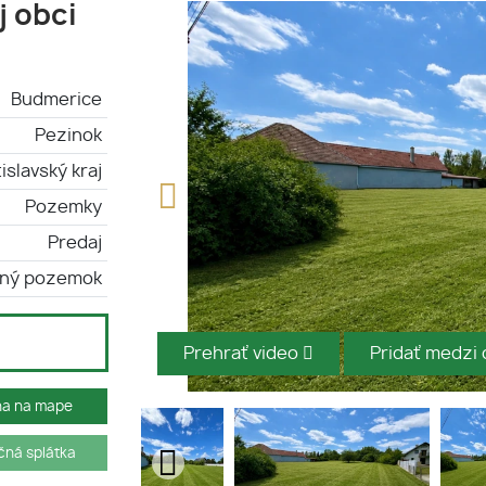
j obci
Budmerice
Pezinok
islavský kraj
Pozemky
Predaj
bný pozemok
Prehrať video
Pridať medzi
ha na mape
ná splátka