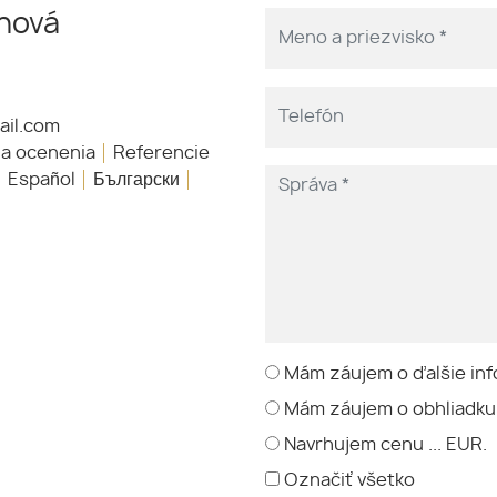
nová
il.com
 a ocenenia
Referencie
Español
Български
Mám záujem o ďalšie inf
Mám záujem o obhliadku
Navrhujem cenu ... EUR.
Označiť všetko