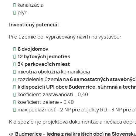
kanalizácia
plyn
Investičný potenciál
Pre územie bol vypracovaný návrh na výstavbu:
6 dvojdomov
12 bytových jednotiek
34 parkovacích miest
miestna obslužná komunikácia
rozdelenie územia na
6 samostatných stavebných
k dispozícií UPI obce Budemrice, súhrnná a tech
koeficient zastavanosti - 0,40
koeficient zelene - 0,40
max.podlažnosť - 2 NP pre objekty RD - 3 NP pre 
K dispozícii je projektová dokumentácia riešiaca dopr
🌿
Budmerice – jedna z najkrajších obcí na Slovensk