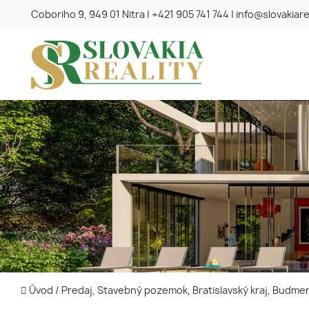
Coboriho 9, 949 01 Nitra
|
+421 905 741 744
|
info@slovakiare
Úvod
/
Predaj, Stavebný pozemok, Bratislavský kraj, Budme