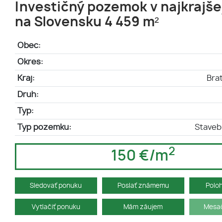
Investičný pozemok v najkrajše
na Slovensku 4 459 m²
Obec:
Okres:
Kraj:
Brat
Druh:
Typ:
Typ pozemku:
Stave
2
150 €/m
Sledovať ponuku
Poslať známemu
Polo
Vytlačiť ponuku
Mám záujem
Mesač