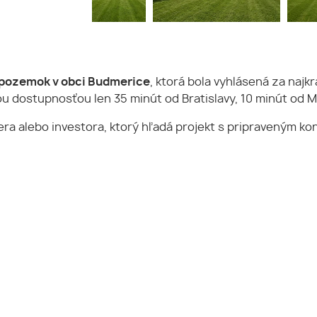
ý pozemok v obci Budmerice
, ktorá bola vyhlásená za najk
u dostupnosťou len 35 minút od Bratislavy, 10 minút od M
era alebo investora, ktorý hľadá projekt s pripraveným k