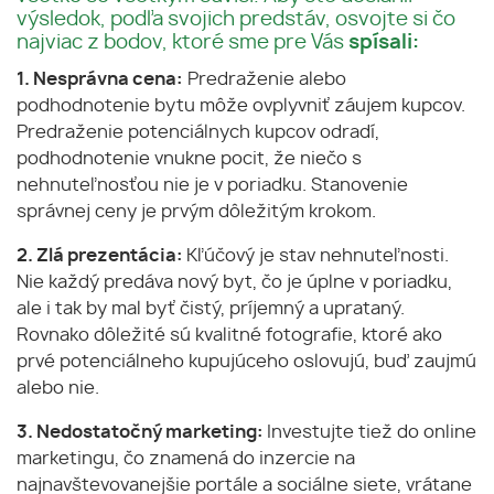
výsledok, podľa svojich predstáv, osvojte si čo
najviac z bodov, ktoré sme pre Vás
spísali:
1. Nesprávna cena:
Predraženie alebo
podhodnotenie bytu môže ovplyvniť záujem kupcov.
Predraženie potenciálnych kupcov odradí,
podhodnotenie vnukne pocit, že niečo s
nehnuteľnosťou nie je v poriadku. Stanovenie
správnej ceny je prvým dôležitým krokom.
2. Zlá prezentácia:
Kľúčový je stav nehnuteľnosti.
Nie každý predáva nový byt, čo je úplne v poriadku,
ale i tak by mal byť čistý, príjemný a uprataný.
Rovnako dôležité sú kvalitné fotografie, ktoré ako
prvé potenciálneho kupujúceho oslovujú, buď zaujmú
alebo nie.
3. Nedostatočný marketing:
Investujte tiež do online
marketingu, čo znamená do inzercie na
najnavštevovanejšie portále a sociálne siete, vrátane