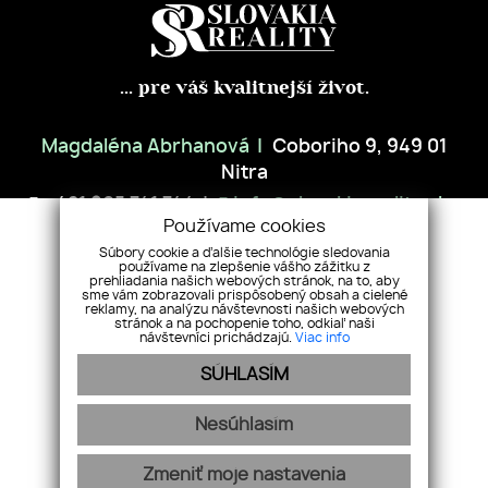
... pre váš kvalitnejší život.
Magdaléna Abrhanová
Coboriho 9, 949 01
Nitra
+421 905 741 744
info@slovakiareality.sk
Používame cookies
Súbory cookie a ďalšie technológie sledovania
ÚVOD
NEHNUTEĽNOSTI
PREDAJTE S NAMI
NÁŠ TÍM
používame na zlepšenie vášho zážitku z
prehliadania našich webových stránok, na to, aby
REFERENCIE
SLUŽBY
BLOG
KONTAKT
GDPR
COOKIES
sme vám zobrazovali prispôsobený obsah a cielené
reklamy, na analýzu návštevnosti našich webových
stránok a na pochopenie toho, odkiaľ naši
návštevníci prichádzajú.
Viac info
SÚHLASÍM
Nesúhlasím
Zmeniť moje nastavenia
webex.digital
-
REALVIA.sk