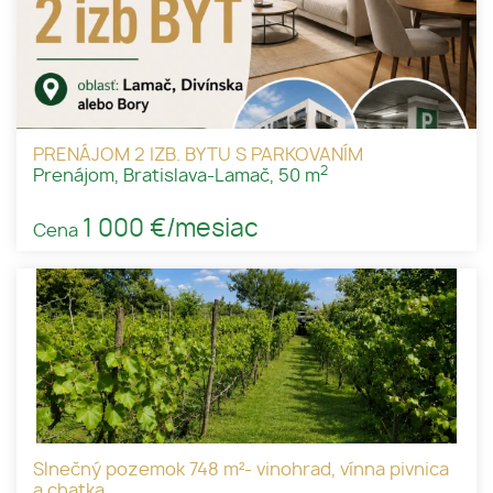
PRENÁJOM 2 IZB. BYTU S PARKOVANÍM
2
Prenájom, Bratislava-Lamač, 50 m
1 000 €/mesiac
Cena
Slnečný pozemok 748 m²- vinohrad, vínna pivnica
a chatka