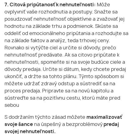
7. Citová pripútanosť k nehnuteľnosti:
Môže
ovplyvniť vaše rozhodnutia a postupy. Snažte sa
posudzovať nehnuteľnosť objektívne a zvažovať jej
hodnotu na základe trhu a podmienok. Skúste sa
oddeliť od emocionálneho pripútania a rozhodujte sa
na základe faktov a analýz, teda trhovej ceny.
Rovnako si vytýčte ciel a určite si dôvody, prečo
nehnuteľnosť predávate. Ak sa citovo pripútate k
nehnuteľnosti, spomeňte si na svoje budúce ciele a
dôvody predaja. Určite si dátum, kedy chcete predaj
ukončiť, a držte sa tohto plánu. Týmto spôsobom si
môžete udržať zdravý odstup a sústrediť sa na
proces predaja. Pripravte sa na novú kapitolu a
sústreďte sa na pozitívnu cestu, ktorú máte pred
sebou
S dodržaním týchto zásad môžete
maximalizovať
svoje šance
na úspešný a bezproblémový
predaj
svojej nehnuteľnosti.