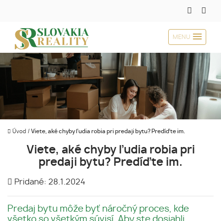
MENU
Úvod
/
Viete, aké chyby ľudia robia pri predaji bytu? Predíďte im.
Viete, aké chyby ľudia robia pri
predaji bytu? Predíďte im.
Pridané: 28.1.2024
Predaj bytu môže byť náročný proces, kde
všetko so všetkým súvisí. Aby ste dosiahli