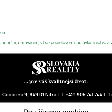
 im.
 dedením, darovaním, v bezpodielovom spoluvlastníctve a 
... pre váš kvalitnejší život.
Coboriho 9, 949 01 Nitra
+421 905 741 744
PREDAJTE S NAMI
NÁŠ TÍM
REFERENCIE
SLUŽBY
BLOG
KO