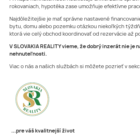
rokovaniach, hypotéka zase umožňuje efektívne pracov
Najdôležitejšie je mať správne nastavené financovan
bytu, domu alebo pozemku otázkou niekoľkých týždňov.
ktorá vie celý obchod koordinovať od rezervácie až 
V SLOVAKIA REALITY vieme, že dobrý inzerát nie je n
nehnuteľnosti.
Viac o nás a našich službách si môžete pozrieť v sekc
...pre váš kvalitnejší život