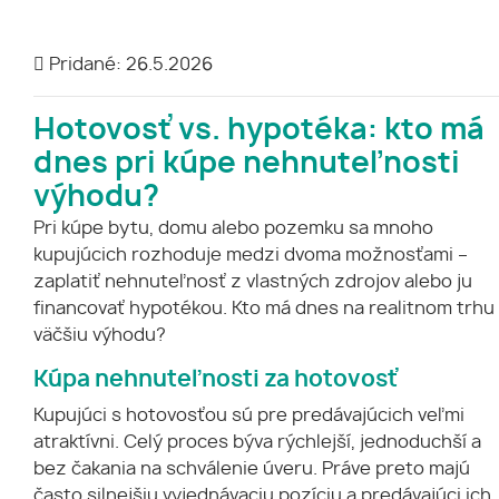
Pridané: 26.5.2026
Hotovosť vs. hypotéka: kto
má
dnes pri kúpe nehnuteľnosti
výhodu?
Pri kúpe bytu, domu alebo pozemku sa mnoho
kupujúcich rozhoduje medzi dvoma možnosťami –
zaplatiť nehnuteľnosť z vlastných zdrojov alebo ju
financovať hypotékou. Kto má dnes na realitnom trhu
väčšiu výhodu?
Kúpa nehnuteľnosti za hotovosť
Kupujúci s hotovosťou sú pre predávajúcich veľmi
atraktívni. Celý proces býva rýchlejší, jednoduchší a
bez čakania na schválenie úveru. Práve preto majú
často silnejšiu vyjednávaciu pozíciu a predávajúci ich