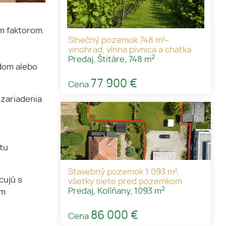
m faktorom.
Slnečný pozemok 748 m²-
vinohrad, vínna pivnica a chatka
2
Predaj, Štitáre, 748 m
 dom alebo
77 900 €
Cena
 zariadenia
tu
Stavebný pozemok 1 093 m²,
cujú s
všetky siete pred pozemkom
2
Predaj, Kolíňany, 1093 m
ým
86 000 €
Cena