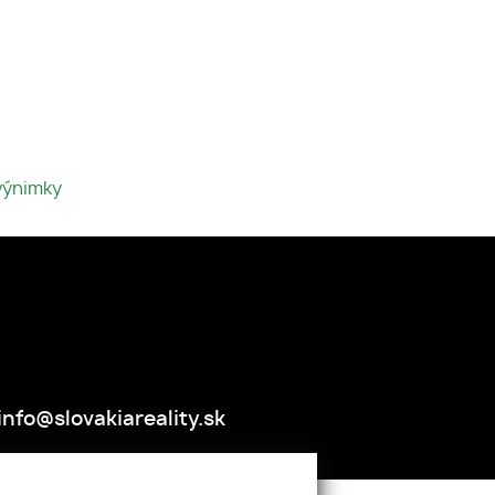
výnimky
info@slovakiareality.sk
NTAKT
GDPR
COOKIES