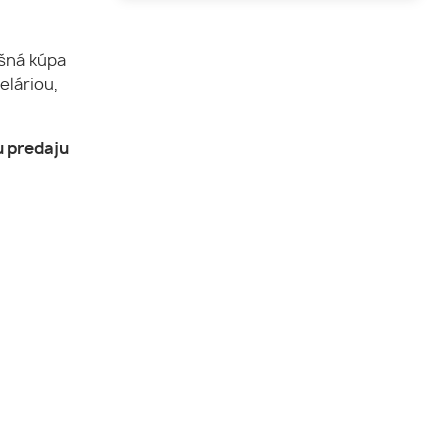
ešná kúpa
eláriou,
u predaju