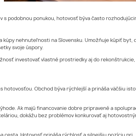
cov s podobnou ponukou, hotovosť býva často rozhodujúci
a kúpy nehnuteľnosti na Slovensku. Umožňuje kúpiť byt,
etky svoje úspory.
nosť investovať vlastné prostriedky aj do rekonštrukcie,
 hotovosťou. Obchod býva rýchlejší a prináša väčšiu isto
ýhode. Ak majú financovanie dobre pripravené a spolupra
nceláriou, dokážu bez problémov konkurovať aj hotovostn
 cesta. Hotovosť prináša rýchlosť a silnejšiu pozíciu pri