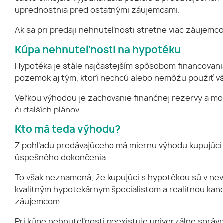
uprednostnia pred ostatnými záujemcami.
Ak sa pri predaji nehnuteľnosti stretne viac záujem
Kúpa nehnuteľnosti na hypotéku
Hypotéka je stále najčastejším spôsobom financovani
pozemok aj tým, ktorí nechcú alebo nemôžu použiť vš
Veľkou výhodou je zachovanie finančnej rezervy a mož
či ďalších plánov.
Kto má teda výhodu?
Z pohľadu predávajúceho má miernu výhodu kupujúci s
úspešného dokončenia.
To však neznamená, že kupujúci s hypotékou sú v nev
kvalitným hypotekárnym špecialistom a realitnou ka
záujemcom.
Pri kúpe nehnuteľnosti neexistuje univerzálne správna