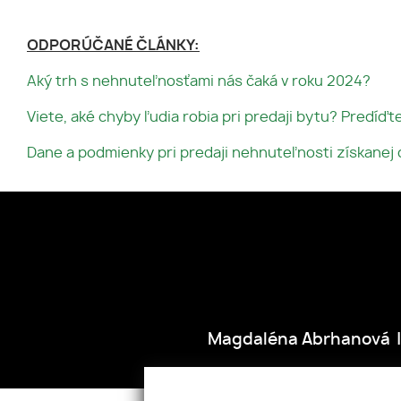
ODPORÚČANÉ ČLÁNKY:
Aký trh s nehnuteľnosťami nás čaká v roku 2024?
Viete, aké chyby ľudia robia pri predaji bytu? Predíďte
Dane a podmienky pri predaji nehnuteľnosti získanej
Magdaléna Abrhanová
ÚVOD
NEHNUTEĽNOSTI