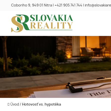
Coboriho 9, 949 01 Nitra
|
+421 905 741 744
|
info@slovakiare
Úvod
/
Hotovosť vs. hypotéka