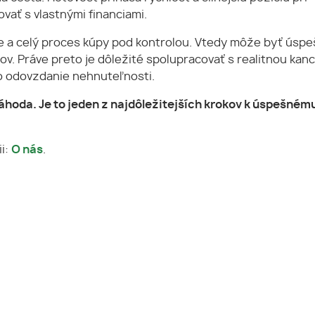
ať s vlastnými financiami.
ie a celý proces kúpy pod kontrolou. Vtedy môže byť úsp
 Práve preto je dôležité spolupracovať s realitnou kanc
po odovzdanie nehnuteľnosti.
áhoda. Je to jeden z najdôležitejších krokov k úspešném
ii:
O nás
.